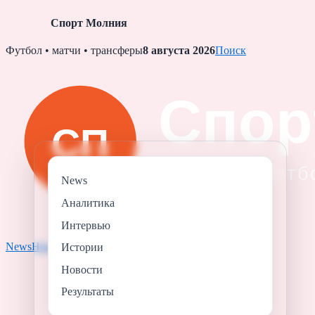
Спорт Молния
Skip
Футбол • матчи • трансферы
8 августа 2026
Поиск
to
content
News
Аналитика
Интервью
News
Новости
Результаты
Аналитика
Истории
Истории
Новости
Результаты