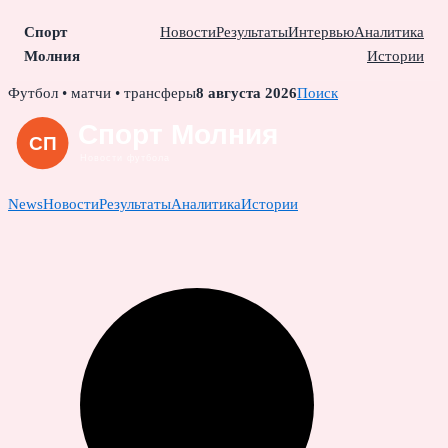
Спорт
Новости
Результаты
Интервью
Аналитика
Молния
Истории
Skip
Футбол • матчи • трансферы
8 августа 2026
Поиск
to
content
News
Новости
Результаты
Аналитика
Истории