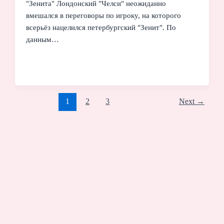
"Зенита" Лондонский "Челси" неожиданно
вмешался в переговоры по игроку, на которого
всерьёз нацелился петербургский "Зенит". По
данным…
1
2
3
Next
→