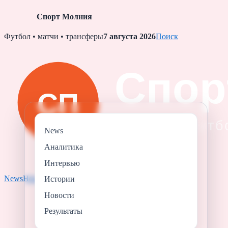
Спорт Молния
Skip
Футбол • матчи • трансферы
7 августа 2026
Поиск
to
content
News
Аналитика
Интервью
News
Новости
Результаты
Аналитика
Истории
Истории
Новости
Результаты