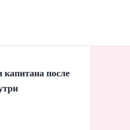
 капитана после
утри