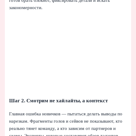
готов брать блокнот, фиксировать детали и искать
закономерности.
Шаг 2. Смотрим не хайлайты, а контекст
Главная ошибка новичков — пытаться делать выводы по
нарезкам. Фрагменты голов и сейвов не показывают, кто
реально тянет команду, а кто зависим от партнеров и
схемы. Эксперты, которые составляют обзор талантов