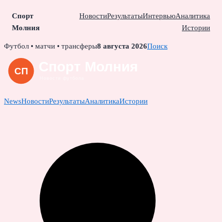
Спорт
Новости
Результаты
Интервью
Аналитика
Молния
Истории
Skip
Футбол • матчи • трансферы
8 августа 2026
Поиск
to
content
News
Новости
Результаты
Аналитика
Истории