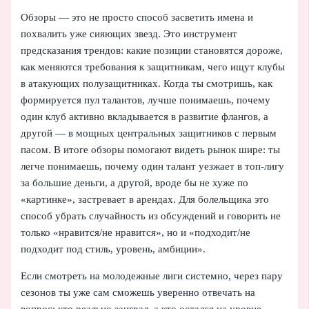
Обзоры — это не просто способ засветить имена и
похвалить уже сияющих звезд. Это инструмент
предсказания трендов: какие позиции становятся дороже,
как меняются требования к защитникам, чего ищут клубы
в атакующих полузащитниках. Когда ты смотришь, как
формируется пул талантов, лучше понимаешь, почему
один клуб активно вкладывается в развитие флангов, а
другой — в мощных центральных защитников с первым
пасом. В итоге обзоры помогают видеть рынок шире: ты
легче понимаешь, почему один талант уезжает в топ-лигу
за большие деньги, а другой, вроде бы не хуже по
«картинке», застревает в арендах. Для болельщика это
способ убрать случайность из обсуждений и говорить не
только «нравится/не нравится», но и «подходит/не
подходит под стиль, уровень, амбиции».
Если смотреть на молодежные лиги системно, через пару
сезонов ты уже сам сможешь уверенно отвечать на
вопрос: кто реально заиграл, а кто остался на уровне