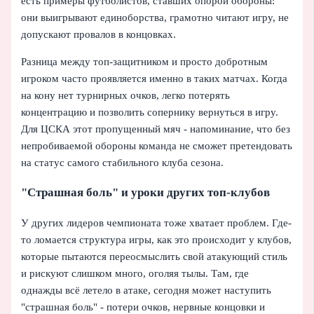
есть примеры футболистов, ставших опорой обороны:
они выигрывают единоборства, грамотно читают игру, не
допускают провалов в концовках.
Разница между топ-защитником и просто добротным
игроком часто проявляется именно в таких матчах. Когда
на кону нет турнирных очков, легко потерять
концентрацию и позволить сопернику вернуться в игру.
Для ЦСКА этот пропущенный мяч - напоминание, что без
непробиваемой обороны команда не сможет претендовать
на статус самого стабильного клуба сезона.
"Страшная боль" и уроки других топ-клубов
У других лидеров чемпионата тоже хватает проблем. Где-
то ломается структура игры, как это происходит у клубов,
которые пытаются переосмыслить свой атакующий стиль
и рискуют слишком много, оголяя тылы. Там, где
однажды всё летело в атаке, сегодня может наступить
"страшная боль" - потери очков, нервные концовки и