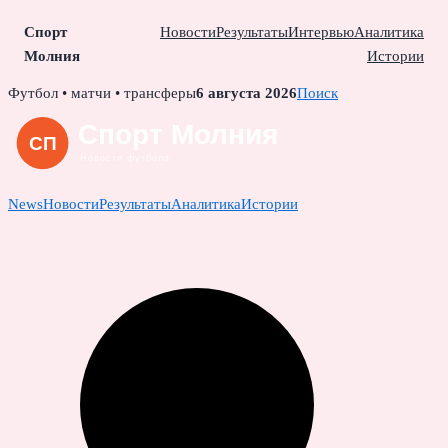
Спорт
Новости
Результаты
Интервью
Аналитика
Молния
Истории
Skip
Футбол • матчи • трансферы
6 августа 2026
Поиск
to
content
News
Новости
Результаты
Аналитика
Истории