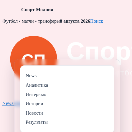
Спорт Молния
Skip
Футбол • матчи • трансферы
8 августа 2026
Поиск
to
content
News
Аналитика
Интервью
News
Новости
Результаты
Аналитика
Истории
Истории
Новости
Результаты