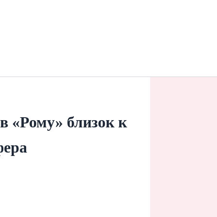
в «Рому» близок к
фера