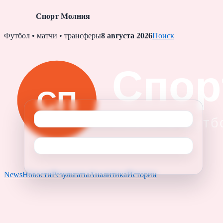
Спорт Молния
Skip
Футбол • матчи • трансферы
8 августа 2026
Поиск
to
content
News
Новости
Результаты
Аналитика
Истории