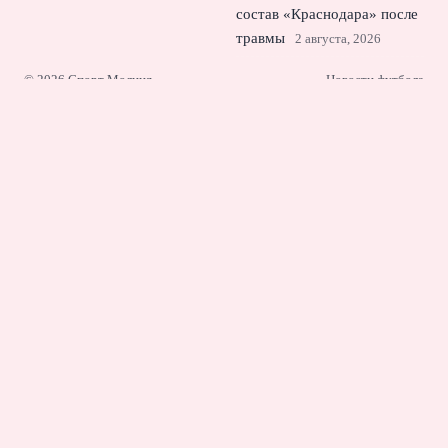
состав «Краснодара» после
травмы
2 августа, 2026
© 2026 Спорт Молния
Новости футбола
News
Аналитика
Интервью
Истории
Новости
Результаты