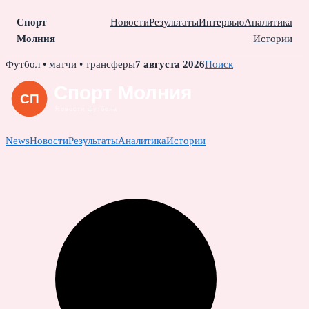
Спорт
Новости
Результаты
Интервью
Аналитика
Молния
Истории
Skip
Футбол • матчи • трансферы
7 августа 2026
Поиск
to
content
News
Новости
Результаты
Аналитика
Истории