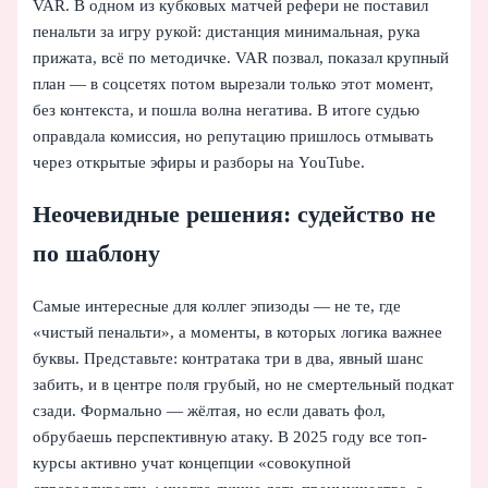
VAR. В одном из кубковых матчей рефери не поставил
пенальти за игру рукой: дистанция минимальная, рука
прижата, всё по методичке. VAR позвал, показал крупный
план — в соцсетях потом вырезали только этот момент,
без контекста, и пошла волна негатива. В итоге судью
оправдала комиссия, но репутацию пришлось отмывать
через открытые эфиры и разборы на YouTube.
Неочевидные решения: судейство не
по шаблону
Самые интересные для коллег эпизоды — не те, где
«чистый пенальти», а моменты, в которых логика важнее
буквы. Представьте: контратака три в два, явный шанс
забить, и в центре поля грубый, но не смертельный подкат
сзади. Формально — жёлтая, но если давать фол,
обрубаешь перспективную атаку. В 2025 году все топ-
курсы активно учат концепции «совокупной