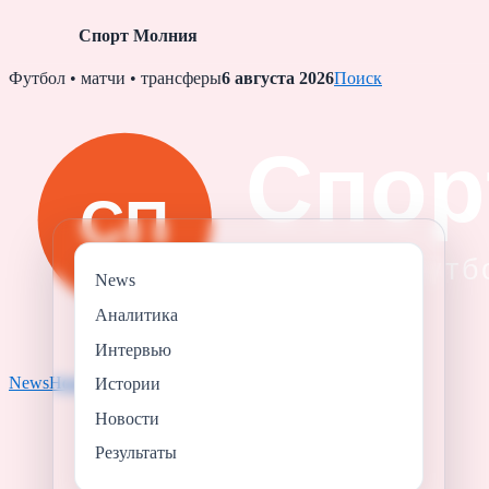
Спорт Молния
Skip
Футбол • матчи • трансферы
6 августа 2026
Поиск
to
content
News
Аналитика
Интервью
News
Новости
Результаты
Аналитика
Истории
Истории
Новости
Результаты