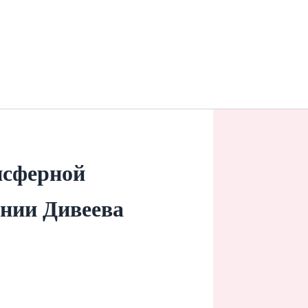
нсферной
ании Дивеева