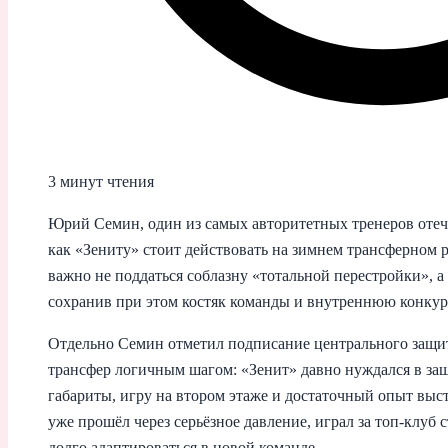
3 минут чтения
Юрий Семин, один из самых авторитетных тренеров отече
как «Зениту» стоит действовать на зимнем трансферном 
важно не поддаться соблазну «тотальной перестройки», 
сохранив при этом костяк команды и внутреннюю конку
Отдельно Семин отметил подписание центрального защит
трансфер логичным шагом: «Зенит» давно нуждался в защ
габариты, игру на втором этаже и достаточный опыт выс
уже прошёл через серьёзное давление, играл за топ-клуб 
долго адаптироваться в новой команде.