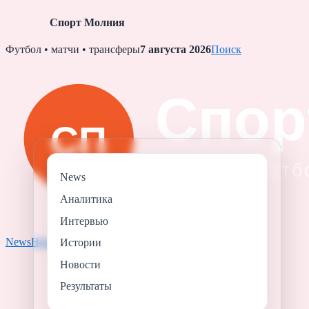
Спорт Молния
Skip
Футбол • матчи • трансферы
7 августа 2026
Поиск
to
content
News
Аналитика
Интервью
News
Новости
Результаты
Аналитика
Истории
Истории
Новости
Результаты