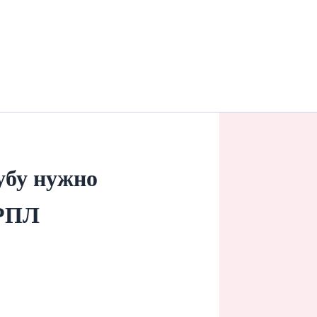
убу нужно
 РПЛ