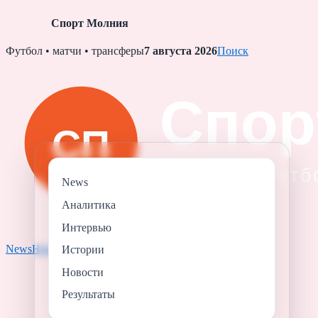
Спорт Молния
Skip
Футбол • матчи • трансферы
7 августа 2026
Поиск
to
content
News
Аналитика
Интервью
News
Новости
Результаты
Аналитика
Истории
Истории
Новости
Результаты