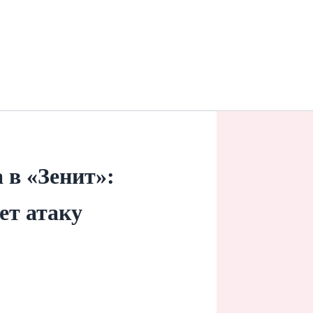
 в «Зенит»:
ет атаку