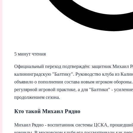
5 минут чтения
Официальный переход подтверждён: защитник Михаил Р
калининградскую "Балтику". Руководство клуба из Кали
объявило о пополнении составa новым игроком обороны. 
регулярной игровой практике, а для "Балтики" - усилен
продолжением сезона.
Кто такой Михаил Рядно
Михаил Рядно - воспитанник системы ЦСКА, прошедший 
команды. В московском клубе его рассматривали как пер