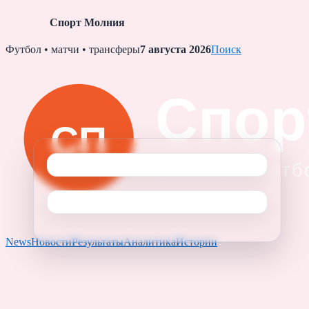
Спорт Молния
Skip
Футбол • матчи • трансферы
7 августа 2026
Поиск
to
content
News
Новости
Результаты
Аналитика
Истории