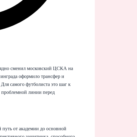
ядно сменил московский ЦСКА на
нинграда оформило трансфер и
Для самого футболиста это шаг к
ие проблемной линии перед
путь от академии до основной
спективного защитника, способного