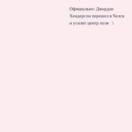
Официально: Джордан
Хендерсон перешел в Челси
и усилит центр поля
3
августа, 2026
Мусаев назвал сроки
возвращения Боселли в
состав «Краснодара» после
травмы
2 августа, 2026
© 2026 Спорт Молния
Новости футбола
News
Аналитика
Интервью