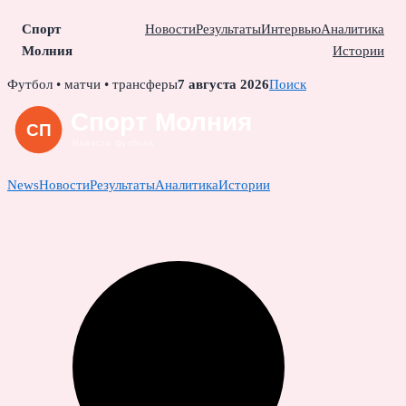
Спорт
Новости
Результаты
Интервью
Аналитика
Молния
Истории
Skip
Футбол • матчи • трансферы
7 августа 2026
Поиск
to
content
News
Новости
Результаты
Аналитика
Истории