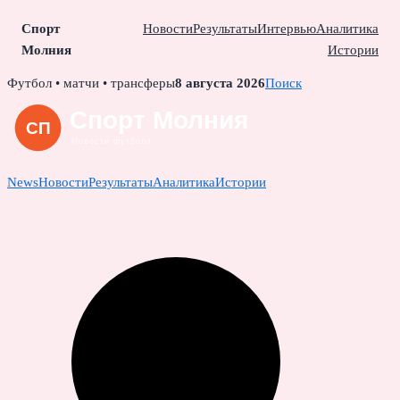
Спорт
Новости
Результаты
Интервью
Аналитика
Молния
Истории
Skip
Футбол • матчи • трансферы
8 августа 2026
Поиск
to
content
News
Новости
Результаты
Аналитика
Истории