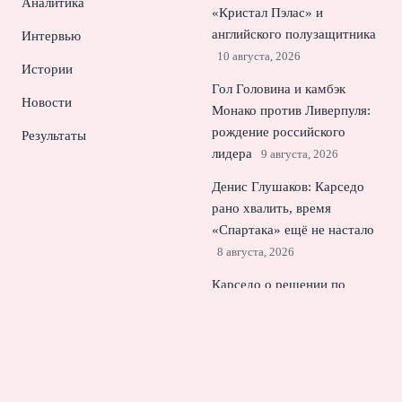
Аналитика
«Кристал Пэлас» и
английского полузащитника
Интервью
10 августа, 2026
Истории
Гол Головина и камбэк
Новости
Монако против Ливерпуля:
рождение российского
Результаты
лидера
9 августа, 2026
Денис Глушаков: Карседо
рано хвалить, время
«Спартака» ещё не настало
8 августа, 2026
Карседо о решении по
Ливаю Гарсии: почему
Спартак отпустил форварда
в аренду
7 августа, 2026
Почему Диоманде выбрал