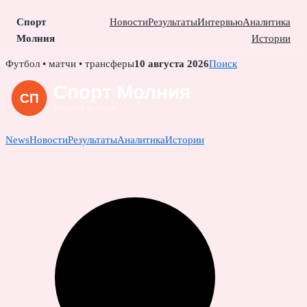
Спорт
Новости
Результаты
Интервью
Аналитика
Молния
Истории
Skip
Футбол • матчи • трансферы
10 августа 2026
Поиск
to
content
News
Новости
Результаты
Аналитика
Истории