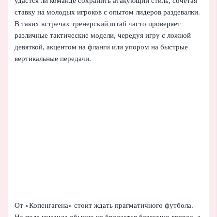
удастся ли команде сохранить атакующий стиль, сочетая
ставку на молодых игроков с опытом лидеров раздевалки.
В таких встречах тренерский штаб часто проверяет
различные тактические модели, чередуя игру с ложной
девяткой, акцентом на фланги или упором на быстрые
вертикальные передачи.
От «Копенгагена» стоит ждать прагматичного футбола.
На поле команда обычно не бросается бездумно вперед, а