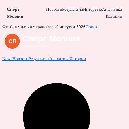
Спорт
Новости
Результаты
Интервью
Аналитика
Молния
Истории
Skip
Футбол • матчи • трансферы
9 августа 2026
Поиск
to
content
News
Новости
Результаты
Аналитика
Истории