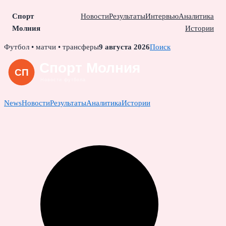
Спорт
Новости
Результаты
Интервью
Аналитика
Молния
Истории
Skip
Футбол • матчи • трансферы
9 августа 2026
Поиск
to
content
News
Новости
Результаты
Аналитика
Истории