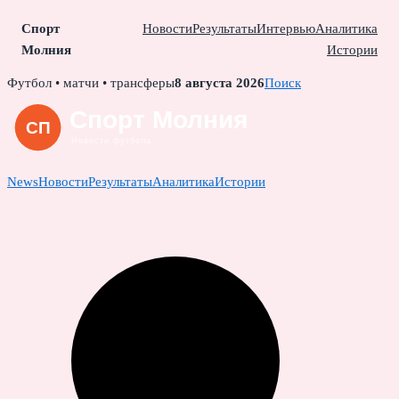
Спорт
Новости
Результаты
Интервью
Аналитика
Молния
Истории
Skip
Футбол • матчи • трансферы
8 августа 2026
Поиск
to
content
News
Новости
Результаты
Аналитика
Истории