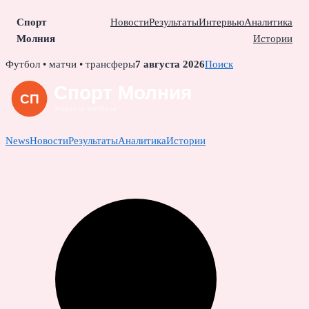
Спорт
Новости
Результаты
Интервью
Аналитика
Молния
Истории
Skip
Футбол • матчи • трансферы
7 августа 2026
Поиск
to
content
News
Новости
Результаты
Аналитика
Истории