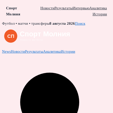
Спорт
Новости
Результаты
Интервью
Аналитика
Молния
Истории
Skip
Футбол • матчи • трансферы
8 августа 2026
Поиск
to
content
News
Новости
Результаты
Аналитика
Истории